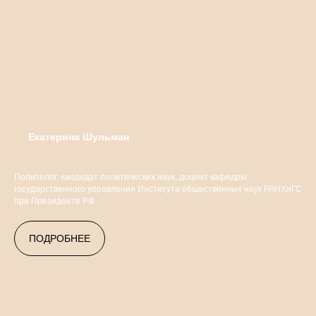
Екатерина Шульман
Политолог, кандидат политических наук, доцент кафедры
государственного управления Института общественных наук РАНХиГС
при Президенте РФ
ПОДРОБНЕЕ