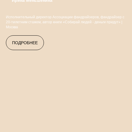
Ирина Меньшенина
Исполнительный директор Ассоциации фандрайзеров, фандрайзер с
20-тилетним стажем, автор книги «Собирай людей - деньги придут» |
Москва
ПОДРОБНЕЕ