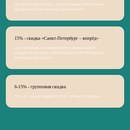
для тех, кто уже хотя бы 1 раз участвовал в Белых ночах
фандрайзинга (вы или ваша организация)
15% - скидка «Санкт-Петербург – вперёд»
для участников из некоммерческих организаций и
инициативных групп, работающих в Санкт-Петербурге и
Ленинградской области
6-15% - групповая скидка
от 6 чел: сколько людей в группе – столько процентов