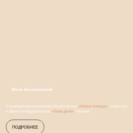
Митя Алешковский
Соучредитель благотворительного фонда
«Нужна помощь»
, создатель
и директор медиапортала
«Такие дела»
| Москва
ПОДРОБНЕЕ