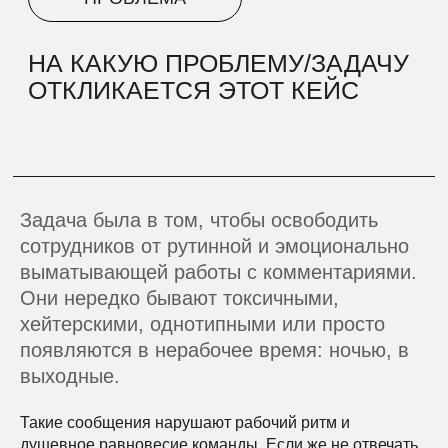
РЕШЕНИЕ
КАКОЕ РЕШЕНИЕ БЫЛО
Задача была в том, чтобы освободить
НАЙДЕНО/РАЗРАБОТАНО,
сотрудников от рутинной и эмоционально
КАКОЕ БЫЛО УЧАСТИЕ ИИ
выматывающей работы с комментариями.
Они нередко бывают токсичными,
хейтерскими, однотипными или просто
появляются в нерабочее время: ночью, в
выходные.
Такие сообщения нарушают рабочий ритм и
душевное равновесие команды. Если же не отвечать