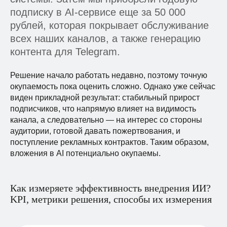
подписку в AI-сервисе еще за 50 000
рублей, которая покрывает обслуживание
всех наших каналов, а также генерацию
контента для Telegram.
Решение начало работать недавно, поэтому точную
окупаемость пока оценить сложно. Однако уже сейчас
виден прикладной результат: стабильный прирост
подписчиков, что напрямую влияет на видимость
канала, а следовательно — на интерес со стороны
аудитории, готовой давать пожертвования, и
поступление рекламных контрактов. Таким образом,
вложения в AI потенциально окупаемы.
ЯРКОЕ ПРО КЕЙС
ЧЕМ ЭТОТ КЕЙС
Как измеряете эффективность внедрения ИИ?
ПРИМЕЧАТЕЛЕН, ЧЕМ
KPI, метрики решения, способы их измерения
ВЫДЕЛЯЕТСЯ СРЕДИ ДРУГИХ,
ОТЛИЧАЕТСЯ ОТ ДРУГИХ?