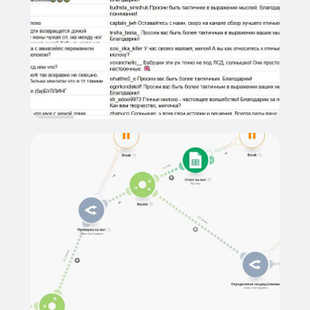
невовлеченность сотрудников.
Очень трудно остаться в
равновесии, когда тебе 40 раз
на дню адресуют
нелицеприятные
высказывания, а тебе надо на
них отвечать
3
Поддержание лояльности
аудитории: даже если
некоторые понимают, что
общаются с AI, они относятся
к этому юмором
ЭТИКА