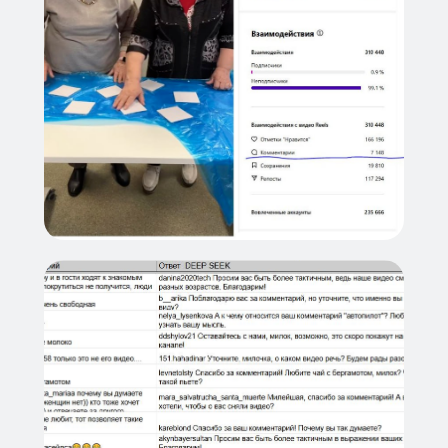
1
Покрытие комментариев:
система обрабатывает
практически все сообщения, а в
одном канале их может быть до
1000 в день. Такой объем был
физически невозможен для
ручной обработки, особенно
когда комментарии оставляли
даже под прошлогодними
постами
2
Эмоциональная